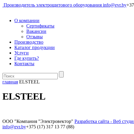
Производитель электрощитового оборудования
info@evr.by
+37
О компании
Сертификаты
Вакансии
Отзывы
Производство
Каталог продукции
Услуги
Где купить?
Контакты
главная
ELSTEEL
ELSTEEL
ООО "Компания "Электровектор"
Разработка сайта - Веб студ
info@evr.by
+375 (17) 317 13 77 (88)